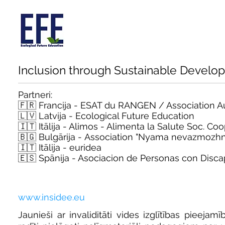
Inclusion through Sustainable Develo
Partneri:
🇫🇷 Francija - ESAT du RANGEN / Association Au 
🇱🇻 Latvija - Ecological Future Education
🇮🇹 Itālija - Alimos - Alimenta la Salute Soc. Coo
🇧🇬
Bulgārija -
Association "Nyama nevazmozhn
🇮🇹 Itālija - euridea
🇪🇸 Spānija - Asociacion de Personas con Disc
www.insidee.eu
Jaunieši ar invaliditāti vides izglītības pieeja