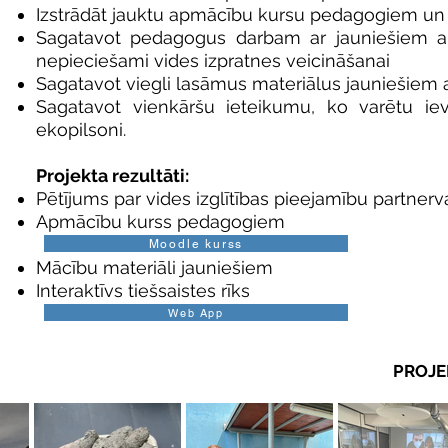
Izstrādāt jauktu apmācību kursu pedagogiem un
Sagatavot pedagogus darbam ar jauniešiem ar
nepieciešami vides izpratnes veicināšanai
Sagatavot viegli lasāmus materiālus jauniešiem 
Sagatavot vienkāršu ieteikumu, ko varētu ievie
ekopilsoni.
Projekta rezultāti:
Pētījums par vides izglītības pieejamību partnerval
Apmācību kurss pedagogiem
Moodle kurss
Mācību materiāli jauniešiem
Interaktīvs tiešsaistes rīks
Web App
PROJE