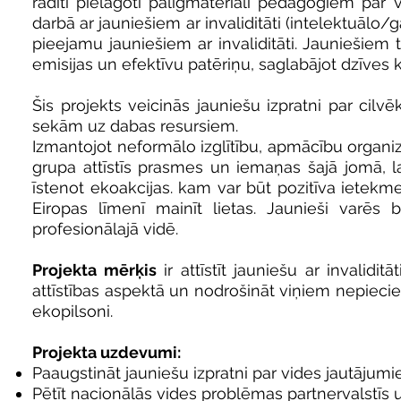
radīti pielāgoti palīgmateriāli pedagogiem par 
darbā ar jauniešiem ar invaliditāti (intelektuālo/gar
pieejamu jauniešiem ar invaliditāti. Jauniešiem 
emisijas un efektīvu patēriņu, saglabājot dzīves kv
Šis projekts veicinās jauniešu izpratni par cilvē
sekām uz dabas resursiem.
Izmantojot neformālo izglītību, apmācību organiz
grupa attīstīs prasmes un iemaņas šajā jomā, la
īstenot ekoakcijas. kam var būt pozitīva ietekm
Eiropas līmenī mainīt lietas. Jaunieši varēs 
profesionālajā vidē.
Projekta mērķis
ir attīstīt jauniešu ar invaliditā
attīstības aspektā un nodrošināt viņiem nepiecie
ekopilsoni.
Projekta uzdevumi:
Paaugstināt jauniešu izpratni par vides jautājum
Pētīt nacionālās vides problēmas partnervalstīs u