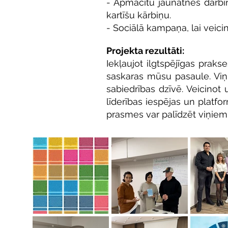
- Apmācītu jaunatnes darbin
kartīšu kārbiņu.
- Sociālā kampaņa, lai veicin
Projekta rezult
āti:
Iekļaujot ilgtspējīgas praks
saskaras mūsu pasaule. Viņi j
sabiedrības dzīvē. Veicinot 
līderības iespējas un platfo
prasmes var palīdzēt viņiem 