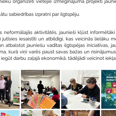
ieku organizēti vietējie izmēģinājuma projekti jauni
ātu sabiedrības izpratni par ilgtspēju.
es neformālajās aktivitātēs, jaunieši kļūst informēt
utīsies iesaistīti un atbildīgi, kas veicinās lielāku 
un atbalstot jauniešu vadītas ilgtspējas iniciatīvas, 
rma, kurā viņi varēs paust savas bažas un risinājumus.
iegūt darbu zaļajā ekonomikā, tādējādi veicinot iekļ