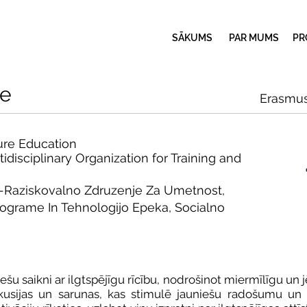
SĀKUMS
PAR MUMS
PR
ce
Erasmus
ture Education
disciplinary Organization for Training and
o-Raziskovalno Zdruzenje Za Umetnost,
rograme In Tehnologijo Epeka, Socialno
ešu saikni ar ilgtspējīgu rīcību, nodrošinot miermīlīgu un j
skusijas un sarunas, kas stimulē jauniešu radošumu un 