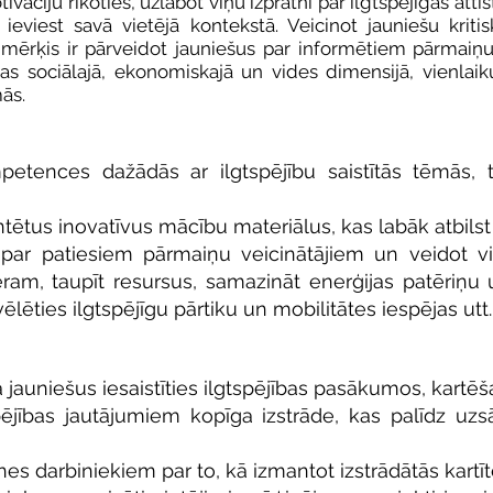
ivāciju rīkoties, uzlabot viņu izpratni par ilgtspējīgas at
ieviest savā vietējā kontekstā. Veicinot jauniešu kr
 mērķis ir pārveidot jauniešus par informētiem pārmaiņu
bas sociālajā, ekonomiskajā un vides dimensijā, vienlaik
ās.
ompetences dažādās ar ilgtspējību saistītās tēmās,
ntētus inovatīvus mācību materiālus, kas labāk atbils
par patiesiem pārmaiņu veicinātājiem un veidot vie
ēram, taupīt resursus, samazināt enerģijas patēriņ
vēlēties ilgtspējīgu pārtiku un mobilitātes iespējas utt.
jauniešus iesaistīties ilgtspējības pasākumos, kartēš
pējības jautājumiem kopīga izstrāde, kas palīdz uzsā
s darbiniekiem par to, kā izmantot izstrādātās kartīt