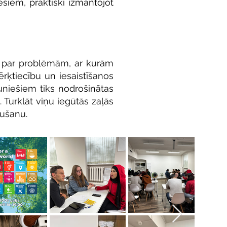
ešiem, praktiski izmantojot
āki par problēmām, ar kurām
mērķtiecību u
n iesaistīšanos
jauniešiem tiks nodrošinātas
 Turklāt viņu iegūtās zaļās
aušanu.