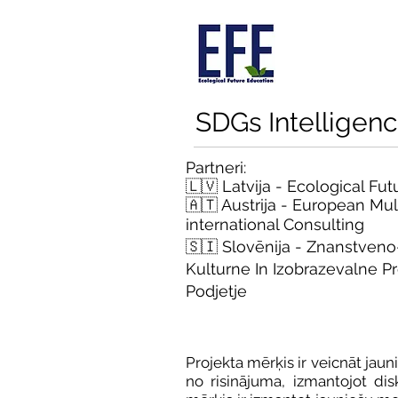
SDGs Intelligen
Partneri:
🇱🇻 Latvija - Ecological Fu
🇦🇹 Austrija -
European Multi
international Consulting
🇸🇮 Slovēnija - Znanstven
Kulturne In Izobrazevalne P
Podjetje
Projekta mērķis ir veicnāt jauni
no risinājuma, izmantojot di