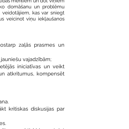
tīstības mērķiem un dot viņiem
itisko domāšanu un problēmu
 veidotājiem, kas var sniegt
us veicinot viņu iekļaušanos
 tostarp zaļās prasmes un
t jauniešu vajadzībām;
tējās iniciatīvas un veikt
u un atkritumus, kompensēt
ana.
kt kritiskas diskusijas par
es.