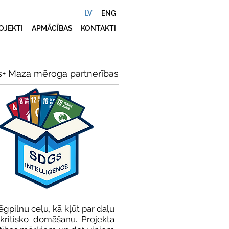
LV
ENG
OJEKTI
APMĀCĪBAS
KONTAKTI
+ Maza mēroga partnerības
ēgpilnu ceļu, kā kļūt par daļu
kritisko domāšanu. Projekta