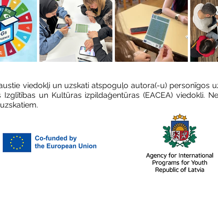
Paustie viedokļi un uzskati atspoguļo autora(-u) personīgos u
s Izglītības un Kultūras izpildaģentūras (EACEA) viedokli. 
 uzskatiem.