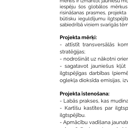
mērķis ir izmantot jauniešu mot
iespēju šos globālos mērķus 
risināšanas prasmes, projekta
būtisku ieguldījumu ilgtspējī
sabiedrībā viņiem
svarīgās tēm
Projekta mērķi:
- attīstīt transversālās k
stratēģijas;
- nodrošināt uz nākotni orie
- sagatavot jauniešus kļūt 
ilgtspējīgas darbības (piem
oglekļa dioksīda emisijas, iz
Projekta īstenošana:
- Labās prakses, kas mudina 
- Kartīšu kastītes par ilgts
ilgtspējību.
- Apmācību vadīšana jaunatne