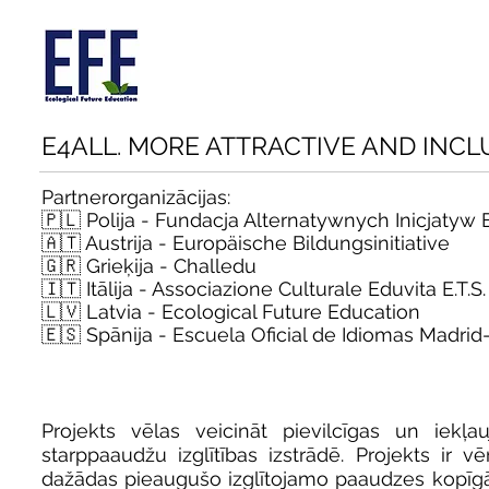
E4ALL. MORE ATTRACTIVE AND INCL
Partnerorganizācijas:
🇵🇱 Polija - Fundacja Alternatywnych Inicjatyw
🇦🇹 Austrija - Europäische Bildungsinitiative
🇬🇷 Grieķija - Challedu
🇮🇹 Itālija - Associazione Culturale Eduvita E.T.S.
🇱🇻 Latvia - Ecological Future Education
🇪🇸 Spānija - Escuela Oficial de Idiomas Madrid
Projekts vēlas veicināt pievilcīgas un iekļa
starppaaudžu izglītības izstrādē. Projekts ir v
dažādas pieaugušo izglītojamo paaudzes kopīgā 