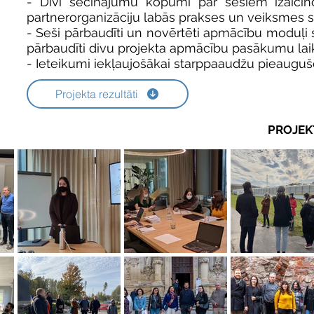
- Divi secinājumu kopumi par sešiem izaici
partnerorganizāciju labās prakses un veiksmes s
- Seši pārbaudīti un novērtēti apmācību moduļi 
pārbaudīti divu projekta apmācību pasākumu lai
- Ieteikumi iekļaujošākai starppaaudžu pieaugušo 
Projekta rezultāti
PROJEK