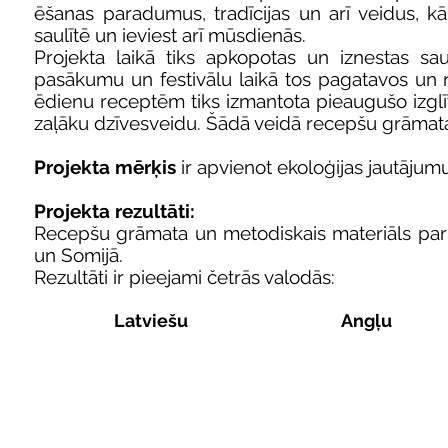
ēšanas paradumus, tradīcijas un arī veidus, kā
saulītē un ieviest arī mūsdienās.
Projekta laikā tiks apkopotas un iznestas sa
pasākumu un festivālu laikā tos pagatavos un 
ēdienu receptēm tiks izmantota pieaugušo izglīt
zaļāku dzīvesveidu. Šādā veidā recepšu grāmata 
Projekta mērķis
ir apvienot ekoloģijas jautājum
Projekta rezultāti:
Recepšu grāmata un metodiskais materiāls
pa
un Somijā.
Rezultāti ir pieejami četrās valodās:
Latviešu
Angļu