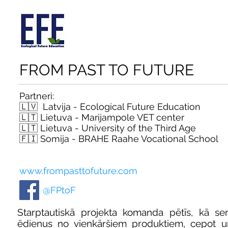
FROM PAST TO FUTURE
Partneri:
🇱🇻 Latvija - Ecological Future Education
🇱🇹 Lietuva - Marijampole VET center
🇱🇹 Lietuva - University of the Third Age
🇫🇮 Somija - BRAHE Raahe Vocational School
www.frompasttofuture.com
@FPtoF
Starptautiskā projekta komanda pētīs, kā seni
ēdienus no vienkāršiem produktiem, cepot un 